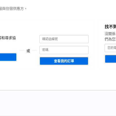
服與住宿供應方。
您
找不
的
電
沒關係
確
確
子
容和尋求協
們為您
認
認
郵
函
函
編
箱
或
號
編
號
查看我的訂單