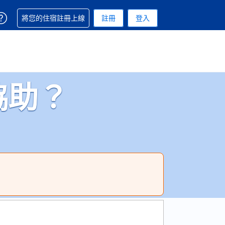
取得訂單相關協助
將您的住宿註冊上線
註冊
登入
 您現在所使用的幣別為新台幣
用的語言. 您目前所選的語言是繁體中文
協助？