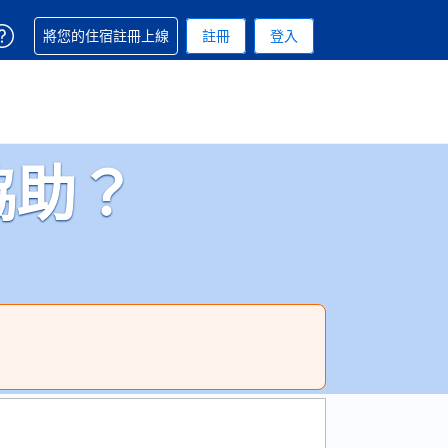
取得訂單相關協助
將您的住宿註冊上線
註冊
登入
. 您現在所使用的幣別為美元
用的語言. 您目前所選的語言是繁體中文
協助？