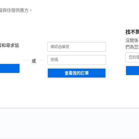
服與住宿供應方。
您
找不
的
電
沒關係
確
確
子
容和尋求協
們為您
認
認
郵
函
函
編
箱
或
號
編
號
查看我的訂單