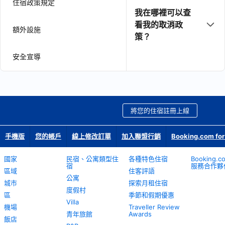
住宿政策規定
我在哪裡可以查
看我的取消政
額外設施
策？
安全宣導
將您的住宿註冊上線
手機版
您的帳戶
線上修改訂單
加入聯盟行銷
Booking.com for
國家
民宿、公寓類型住
各種特色住宿
Booking.
宿
服務合作夥
區域
住客評語
公寓
城市
探索月租住宿
度假村
區
季節和假期優惠
Villa
機場
Traveller Review
青年旅館
Awards
飯店