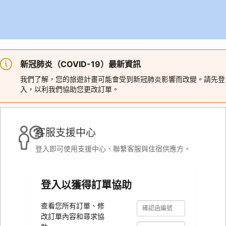
新冠肺炎（COVID-19）最新資訊
我們了解，您的旅遊計畫可能會受到新冠肺炎影響而改變。請先登
入，以利我們協助您更改訂單。
客服支援中心
登入即可使用支援中心、聯繫客服與住宿供應方。
登入以獲得訂單協助
確
確
查看您所有訂單、修
認
認
改訂單內容和尋求協
函
函
編