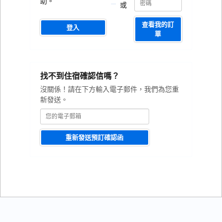
助。
或
號
編
號
查看我的訂
登入
單
您
找不到住宿確認信嗎？
的
電
沒關係！請在下方輸入電子郵件，我們為您重
子
新發送。
郵
箱
重新發送預訂確認函