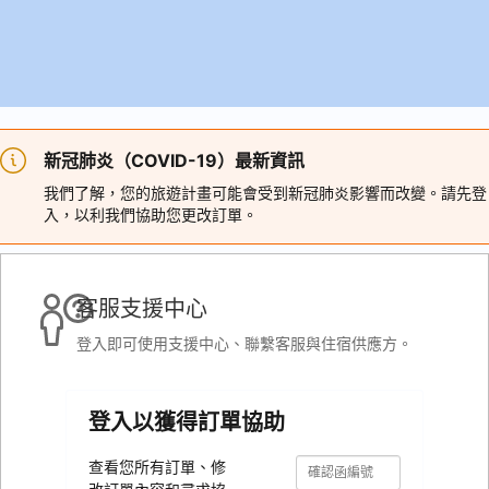
新冠肺炎（COVID-19）最新資訊
我們了解，您的旅遊計畫可能會受到新冠肺炎影響而改變。請先登
入，以利我們協助您更改訂單。
客服支援中心
登入即可使用支援中心、聯繫客服與住宿供應方。
登入以獲得訂單協助
確
確
查看您所有訂單、修
認
認