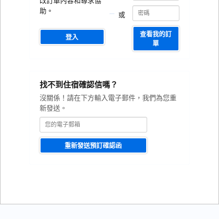
改訂單內容和尋求協
函
函
編
助。
或
號
編
號
查看我的訂
登入
單
您
找不到住宿確認信嗎？
的
電
沒關係！請在下方輸入電子郵件，我們為您重
子
新發送。
郵
箱
重新發送預訂確認函