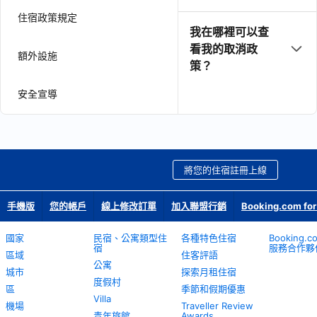
住宿政策規定
我在哪裡可以查
看我的取消政
額外設施
策？
安全宣導
將您的住宿註冊上線
手機版
您的帳戶
線上修改訂單
加入聯盟行銷
Booking.com for
國家
民宿、公寓類型住
各種特色住宿
Booking.
宿
服務合作夥
區域
住客評語
公寓
城市
探索月租住宿
度假村
區
季節和假期優惠
Villa
機場
Traveller Review
青年旅館
Awards