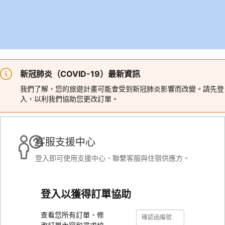
新冠肺炎（COVID-19）最新資訊
我們了解，您的旅遊計畫可能會受到新冠肺炎影響而改變。請先登
入，以利我們協助您更改訂單。
客服支援中心
登入即可使用支援中心、聯繫客服與住宿供應方。
登入以獲得訂單協助
確
確
查看您所有訂單、修
認
認