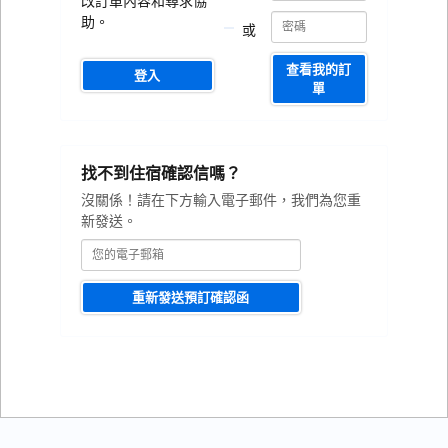
改訂單內容和尋求協
函
函
編
助。
或
號
編
號
查看我的訂
登入
單
您
找不到住宿確認信嗎？
的
電
沒關係！請在下方輸入電子郵件，我們為您重
子
新發送。
郵
箱
重新發送預訂確認函