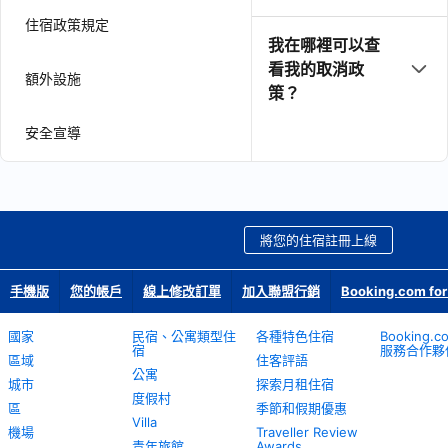
住宿政策規定
我在哪裡可以查
看我的取消政
額外設施
策？
安全宣導
將您的住宿註冊上線
手機版
您的帳戶
線上修改訂單
加入聯盟行銷
Booking.com for
國家
民宿、公寓類型住
各種特色住宿
Booking.
宿
服務合作夥
區域
住客評語
公寓
城市
探索月租住宿
度假村
區
季節和假期優惠
Villa
機場
Traveller Review
青年旅館
Awards