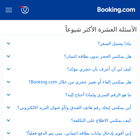
الأسئلة العشرة الأكثر شيوعاً
عرض
ماذا يشمل السعر؟
مصغر
عرض
هل يمكنني الحجز بدون بطاقة ائتمان؟
مصغر
عرض
كيف لي أن أعرف بأن حجزي مؤكد؟
مصغر
عرض
هل يمكنني إلغاء أو تغيير حجزي من خلال Booking.com؟
مصغر
عرض
ما هو الرقم السري ولماذا أحتاج إليه؟
مصغر
عرض
أين يمكنني إيجاد رقم هاتف الفندق و/أو عنوان البريد الالكتروني؟
مصغر
عرض
كيف يمكنني الاطلاع على التكلفة؟
مصغر
عرض
إني أقوم بإدخال بيانات بطاقة ائتماني، متى يتم الدفع فعلياً؟
مصغر