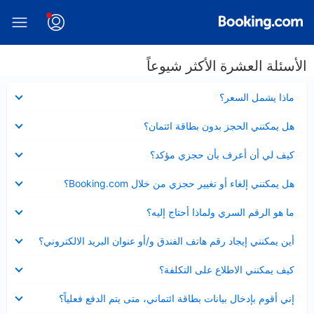
الأسئلة العشرة الأكثر شيوعاً
عرض
ماذا يشمل السعر؟
مصغر
عرض
هل يمكنني الحجز بدون بطاقة ائتمان؟
مصغر
عرض
كيف لي أن أعرف بأن حجزي مؤكد؟
مصغر
عرض
هل يمكنني إلغاء أو تغيير حجزي من خلال Booking.com؟
مصغر
عرض
ما هو الرقم السري ولماذا أحتاج إليه؟
مصغر
عرض
أين يمكنني إيجاد رقم هاتف الفندق و/أو عنوان البريد الالكتروني؟
مصغر
عرض
كيف يمكنني الاطلاع على التكلفة؟
مصغر
عرض
إني أقوم بإدخال بيانات بطاقة ائتماني، متى يتم الدفع فعلياً؟
مصغر