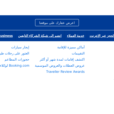
اعرض عقارك على موقعنا
لحجز عبر الإنترنت
خدمة العملاء
انضم إلى شبكة الشركاء التابعين
Business
أماكن مميزة للإقامة
إيجار سيارات
التقييمات
العثور على رحلات طي
اكتشف إقامات لمدة شهر أو أكثر
حجوزات المطاعم
عروض العطلات والعروض الموسمية
Booking.com لوكلاء السفر
Traveller Review Awards