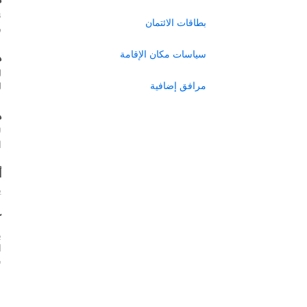
ن
بطاقات الائتمان
ر
سياسات مكان الإقامة
ه
ل
مرافق إضافية
ل
ه
ل
ا
أ
ي
ك
ب
س