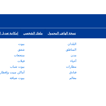
نسخة الهاتف المحمول
ملفك الشخصي
إمكانية تعديل ا
البلدان
بيوت
المناطق
شقق
مدن
منتجعات
أحياء
فيلات
مطارات
بيوت شباب
فنادق
أماكن مبيت وإفطار
معالم
بيوت ضيافة