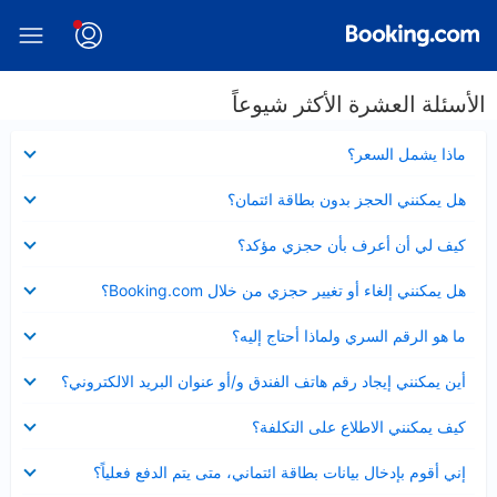
الأسئلة العشرة الأكثر شيوعاً
عرض
ماذا يشمل السعر؟
مصغر
عرض
هل يمكنني الحجز بدون بطاقة ائتمان؟
مصغر
عرض
كيف لي أن أعرف بأن حجزي مؤكد؟
مصغر
عرض
هل يمكنني إلغاء أو تغيير حجزي من خلال Booking.com؟
مصغر
عرض
ما هو الرقم السري ولماذا أحتاج إليه؟
مصغر
عرض
أين يمكنني إيجاد رقم هاتف الفندق و/أو عنوان البريد الالكتروني؟
مصغر
عرض
كيف يمكنني الاطلاع على التكلفة؟
مصغر
عرض
إني أقوم بإدخال بيانات بطاقة ائتماني، متى يتم الدفع فعلياً؟
مصغر