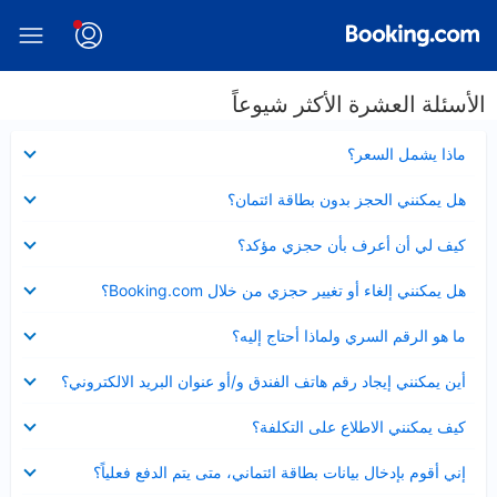
الأسئلة العشرة الأكثر شيوعاً
عرض
ماذا يشمل السعر؟
مصغر
عرض
هل يمكنني الحجز بدون بطاقة ائتمان؟
مصغر
عرض
كيف لي أن أعرف بأن حجزي مؤكد؟
مصغر
عرض
هل يمكنني إلغاء أو تغيير حجزي من خلال Booking.com؟
مصغر
عرض
ما هو الرقم السري ولماذا أحتاج إليه؟
مصغر
عرض
أين يمكنني إيجاد رقم هاتف الفندق و/أو عنوان البريد الالكتروني؟
مصغر
عرض
كيف يمكنني الاطلاع على التكلفة؟
مصغر
عرض
إني أقوم بإدخال بيانات بطاقة ائتماني، متى يتم الدفع فعلياً؟
مصغر