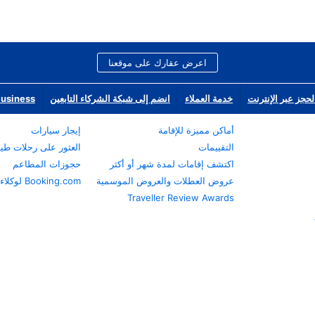
اعرض عقارك على موقعنا
لحجز عبر الإنترنت
خدمة العملاء
انضم إلى شبكة الشركاء التابعين
Business
أماكن مميزة للإقامة
إيجار سيارات
التقييمات
العثور على رحلات طي
اكتشف إقامات لمدة شهر أو أكثر
حجوزات المطاعم
عروض العطلات والعروض الموسمية
Booking.com لوكلاء السفر
Traveller Review Awards