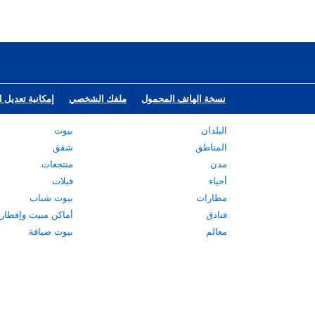
نسخة الهاتف المحمول
ملفك الشخصي
إمكانية تعديل ا
البلدان
بيوت
المناطق
شقق
مدن
منتجعات
أحياء
فيلات
مطارات
بيوت شباب
فنادق
أماكن مبيت وإفطار
معالم
بيوت ضيافة