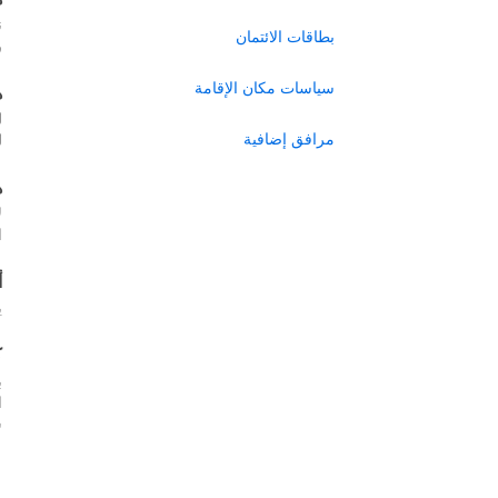
ن
بطاقات الائتمان
ر
سياسات مكان الإقامة
ه
ل
مرافق إضافية
ل
ه
ل
ا
أ
ي
ك
ب
س