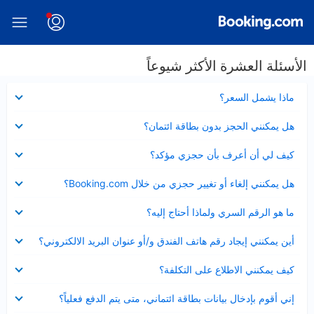
الأسئلة العشرة الأكثر شيوعاً
عرض
ماذا يشمل السعر؟
مصغر
عرض
هل يمكنني الحجز بدون بطاقة ائتمان؟
مصغر
عرض
كيف لي أن أعرف بأن حجزي مؤكد؟
مصغر
عرض
هل يمكنني إلغاء أو تغيير حجزي من خلال Booking.com؟
مصغر
عرض
ما هو الرقم السري ولماذا أحتاج إليه؟
مصغر
عرض
أين يمكنني إيجاد رقم هاتف الفندق و/أو عنوان البريد الالكتروني؟
مصغر
عرض
كيف يمكنني الاطلاع على التكلفة؟
مصغر
عرض
إني أقوم بإدخال بيانات بطاقة ائتماني، متى يتم الدفع فعلياً؟
مصغر