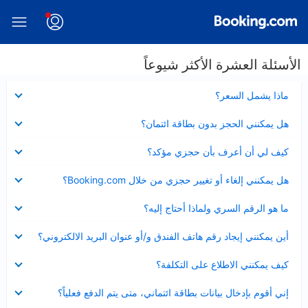
الأسئلة العشرة الأكثر شيوعاً
عرض
ماذا يشمل السعر؟
مصغر
عرض
هل يمكنني الحجز بدون بطاقة ائتمان؟
مصغر
عرض
كيف لي أن أعرف بأن حجزي مؤكد؟
مصغر
عرض
هل يمكنني إلغاء أو تغيير حجزي من خلال Booking.com؟
مصغر
عرض
ما هو الرقم السري ولماذا أحتاج إليه؟
مصغر
عرض
أين يمكنني إيجاد رقم هاتف الفندق و/أو عنوان البريد الالكتروني؟
مصغر
عرض
كيف يمكنني الاطلاع على التكلفة؟
مصغر
عرض
إني أقوم بإدخال بيانات بطاقة ائتماني، متى يتم الدفع فعلياً؟
مصغر