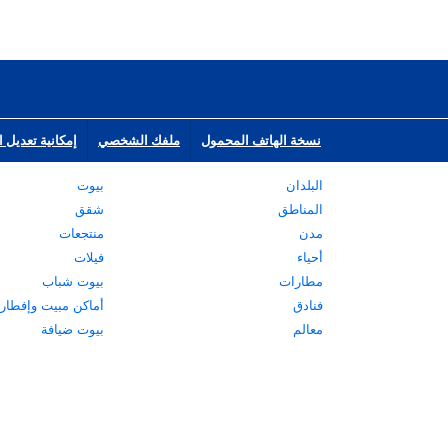
نسخة الهاتف المحمول
ملفك الشخصي
إمكانية تعديل ا
البلدان
بيوت
المناطق
شقق
مدن
منتجعات
أحياء
فيلات
مطارات
بيوت شباب
فنادق
أماكن مبيت وإفطار
معالم
بيوت ضيافة