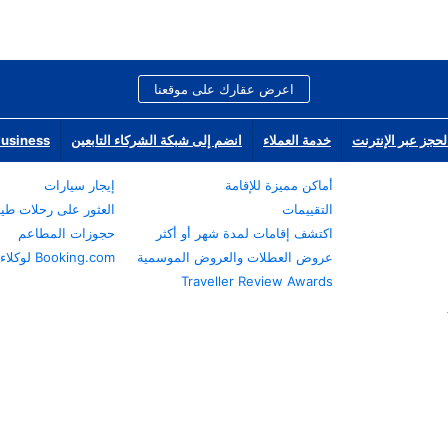
اعرض عقارك على موقعنا
لحجز عبر الإنترنت
خدمة العملاء
انضم إلى شبكة الشركاء التابعين
Business
أماكن مميزة للإقامة
إيجار سيارات
التقييمات
العثور على رحلات طي
اكتشف إقامات لمدة شهر أو أكثر
حجوزات المطاعم
عروض العطلات والعروض الموسمية
Booking.com لوكلاء السفر
Traveller Review Awards