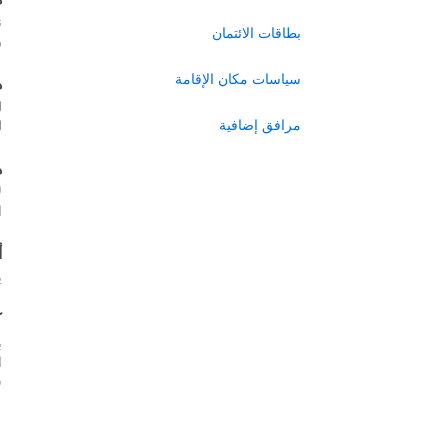
ن
بطاقات الائتمان
ر
سياسات مكان الإقامة
ه
ل
مرافق إضافية
ل
ه
ل
ا
أ
ي
ك
ب
س