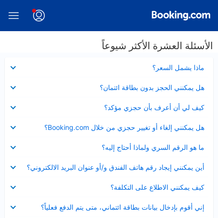
الأسئلة العشرة الأكثر شيوعاً
عرض
ماذا يشمل السعر؟
مصغر
عرض
هل يمكنني الحجز بدون بطاقة ائتمان؟
مصغر
عرض
كيف لي أن أعرف بأن حجزي مؤكد؟
مصغر
عرض
هل يمكنني إلغاء أو تغيير حجزي من خلال Booking.com؟
مصغر
عرض
ما هو الرقم السري ولماذا أحتاج إليه؟
مصغر
عرض
أين يمكنني إيجاد رقم هاتف الفندق و/أو عنوان البريد الالكتروني؟
مصغر
عرض
كيف يمكنني الاطلاع على التكلفة؟
مصغر
عرض
إني أقوم بإدخال بيانات بطاقة ائتماني، متى يتم الدفع فعلياً؟
مصغر