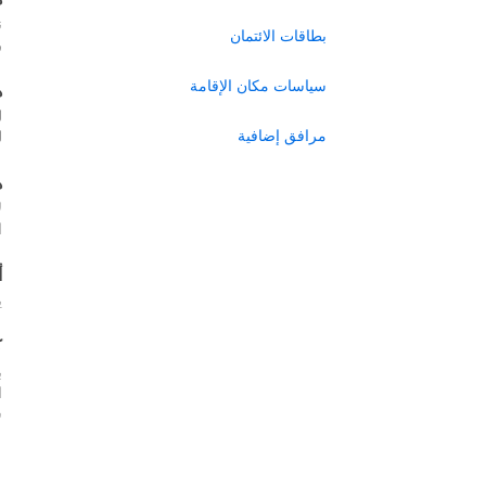
ن
بطاقات الائتمان
ر
سياسات مكان الإقامة
ه
ل
مرافق إضافية
ل
ه
ل
ا
أ
ي
ك
ب
س