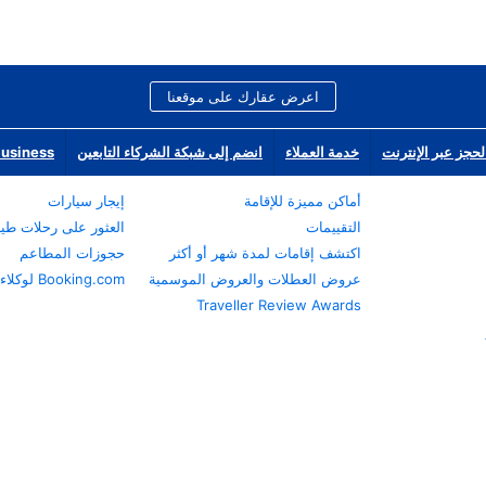
اعرض عقارك على موقعنا
لحجز عبر الإنترنت
خدمة العملاء
انضم إلى شبكة الشركاء التابعين
Business
أماكن مميزة للإقامة
إيجار سيارات
التقييمات
العثور على رحلات طي
اكتشف إقامات لمدة شهر أو أكثر
حجوزات المطاعم
عروض العطلات والعروض الموسمية
Booking.com لوكلاء السفر
Traveller Review Awards