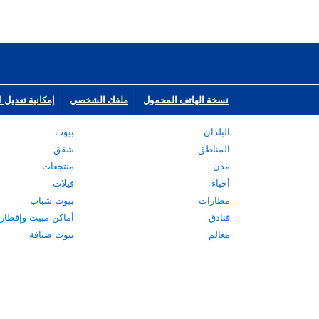
نسخة الهاتف المحمول
ملفك الشخصي
إمكانية تعديل ا
البلدان
بيوت
المناطق
شقق
مدن
منتجعات
أحياء
فيلات
مطارات
بيوت شباب
فنادق
أماكن مبيت وإفطار
معالم
بيوت ضيافة