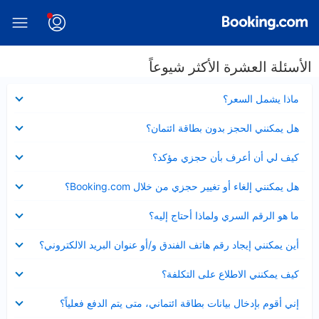
الأسئلة العشرة الأكثر شيوعاً
عرض
ماذا يشمل السعر؟
مصغر
عرض
هل يمكنني الحجز بدون بطاقة ائتمان؟
مصغر
عرض
كيف لي أن أعرف بأن حجزي مؤكد؟
مصغر
عرض
هل يمكنني إلغاء أو تغيير حجزي من خلال Booking.com؟
مصغر
عرض
ما هو الرقم السري ولماذا أحتاج إليه؟
مصغر
عرض
أين يمكنني إيجاد رقم هاتف الفندق و/أو عنوان البريد الالكتروني؟
مصغر
عرض
كيف يمكنني الاطلاع على التكلفة؟
مصغر
عرض
إني أقوم بإدخال بيانات بطاقة ائتماني، متى يتم الدفع فعلياً؟
مصغر