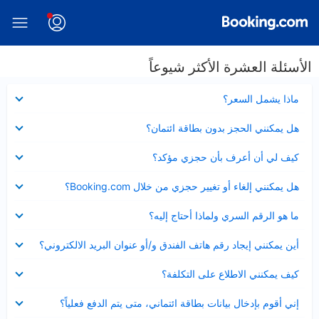
الأسئلة العشرة الأكثر شيوعاً
عرض
ماذا يشمل السعر؟
مصغر
عرض
هل يمكنني الحجز بدون بطاقة ائتمان؟
مصغر
عرض
كيف لي أن أعرف بأن حجزي مؤكد؟
مصغر
عرض
هل يمكنني إلغاء أو تغيير حجزي من خلال Booking.com؟
مصغر
عرض
ما هو الرقم السري ولماذا أحتاج إليه؟
مصغر
عرض
أين يمكنني إيجاد رقم هاتف الفندق و/أو عنوان البريد الالكتروني؟
مصغر
عرض
كيف يمكنني الاطلاع على التكلفة؟
مصغر
عرض
إني أقوم بإدخال بيانات بطاقة ائتماني، متى يتم الدفع فعلياً؟
مصغر