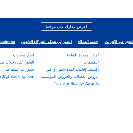
اعرض عقارك على موقعنا
لحجز عبر الإنترنت
خدمة العملاء
انضم إلى شبكة الشركاء التابعين
Business
أماكن مميزة للإقامة
إيجار سيارات
التقييمات
العثور على رحلات طي
اكتشف إقامات لمدة شهر أو أكثر
حجوزات المطاعم
عروض العطلات والعروض الموسمية
Booking.com لوكلاء السفر
Traveller Review Awards