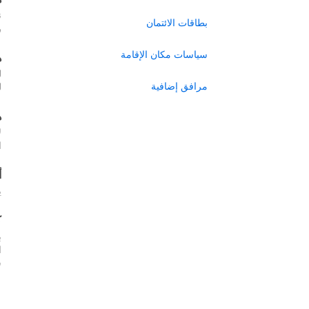
ن
بطاقات الائتمان
ر
سياسات مكان الإقامة
ه
ل
مرافق إضافية
ل
ه
ل
ا
أ
ي
ك
ب
س