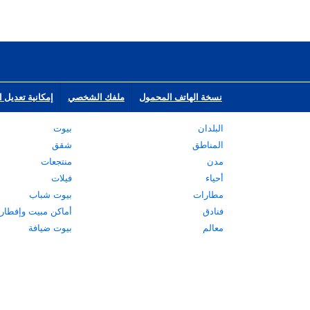
نسخة الهاتف المحمول
ملفك الشخصي
إمكانية تعديل ا
البلدان
بيوت
المناطق
شقق
مدن
منتجعات
أحياء
فيلات
مطارات
بيوت شباب
فنادق
أماكن مبيت وإفطار
معالم
بيوت ضيافة