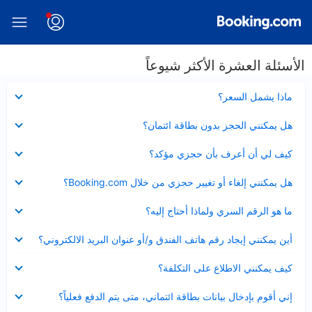
الأسئلة العشرة الأكثر شيوعاً
عرض
ماذا يشمل السعر؟
مصغر
عرض
هل يمكنني الحجز بدون بطاقة ائتمان؟
مصغر
عرض
كيف لي أن أعرف بأن حجزي مؤكد؟
مصغر
عرض
هل يمكنني إلغاء أو تغيير حجزي من خلال Booking.com؟
مصغر
عرض
ما هو الرقم السري ولماذا أحتاج إليه؟
مصغر
عرض
أين يمكنني إيجاد رقم هاتف الفندق و/أو عنوان البريد الالكتروني؟
مصغر
عرض
كيف يمكنني الاطلاع على التكلفة؟
مصغر
عرض
إني أقوم بإدخال بيانات بطاقة ائتماني، متى يتم الدفع فعلياً؟
مصغر