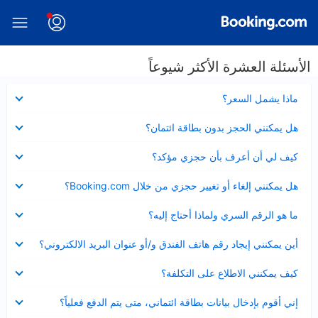
الأسئلة العشرة الأكثر شيوعاً
عرض
ماذا يشمل السعر؟
مصغر
عرض
هل يمكنني الحجز بدون بطاقة ائتمان؟
مصغر
عرض
كيف لي أن أعرف بأن حجزي مؤكد؟
مصغر
عرض
هل يمكنني إلغاء أو تغيير حجزي من خلال Booking.com؟
مصغر
عرض
ما هو الرقم السري ولماذا أحتاج إليه؟
مصغر
عرض
أين يمكنني إيجاد رقم هاتف الفندق و/أو عنوان البريد الالكتروني؟
مصغر
عرض
كيف يمكنني الاطلاع على التكلفة؟
مصغر
عرض
إني أقوم بإدخال بيانات بطاقة ائتماني، متى يتم الدفع فعلياً؟
مصغر