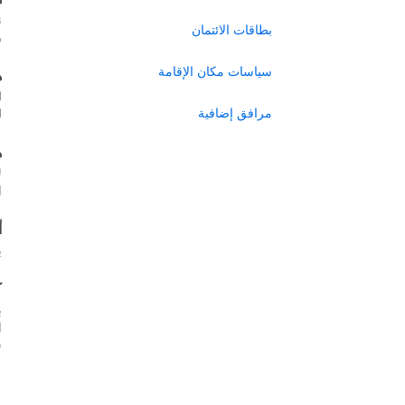
ن
بطاقات الائتمان
ر
سياسات مكان الإقامة
ه
ل
مرافق إضافية
ل
ه
ل
ا
أ
ي
ك
ب
س