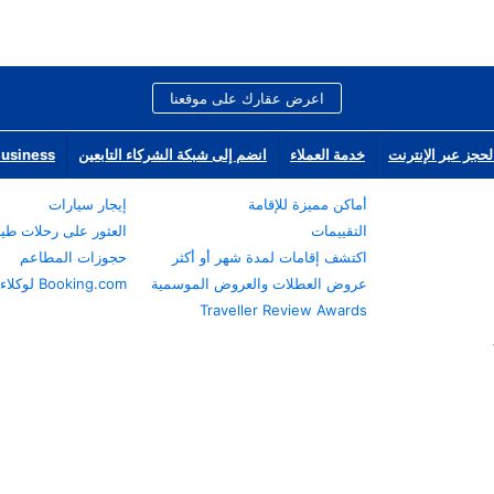
اعرض عقارك على موقعنا
لحجز عبر الإنترنت
خدمة العملاء
انضم إلى شبكة الشركاء التابعين
Business
أماكن مميزة للإقامة
إيجار سيارات
التقييمات
العثور على رحلات طي
اكتشف إقامات لمدة شهر أو أكثر
حجوزات المطاعم
عروض العطلات والعروض الموسمية
Booking.com لوكلاء السفر
Traveller Review Awards