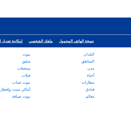
نسخة الهاتف المحمول
ملفك الشخصي
إمكانية تعديل ا
البلدان
بيوت
المناطق
شقق
مدن
منتجعات
أحياء
فيلات
مطارات
بيوت شباب
فنادق
أماكن مبيت وإفطار
معالم
بيوت ضيافة