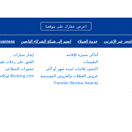
اعرض عقارك على موقعنا
لحجز عبر الإنترنت
خدمة العملاء
انضم إلى شبكة الشركاء التابعين
Business
أماكن مميزة للإقامة
إيجار سيارات
التقييمات
العثور على رحلات طي
اكتشف إقامات لمدة شهر أو أكثر
حجوزات المطاعم
عروض العطلات والعروض الموسمية
Booking.com لوكلاء السفر
Traveller Review Awards