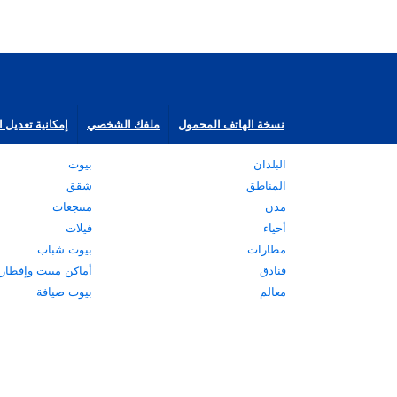
نسخة الهاتف المحمول
ملفك الشخصي
إمكانية تعديل ا
البلدان
بيوت
المناطق
شقق
مدن
منتجعات
أحياء
فيلات
مطارات
بيوت شباب
فنادق
أماكن مبيت وإفطار
معالم
بيوت ضيافة