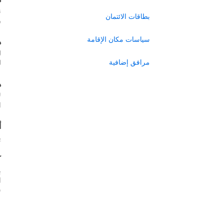
ن
بطاقات الائتمان
ر
سياسات مكان الإقامة
ه
ل
مرافق إضافية
ل
ه
ل
ا
أ
ي
ك
ب
س