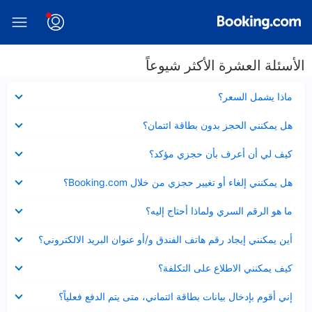
الأسئلة العشرة الأكثر شيوعاً
عرض
ماذا يشمل السعر؟
مصغر
عرض
هل يمكنني الحجز بدون بطاقة ائتمان؟
مصغر
عرض
كيف لي أن أعرف بأن حجزي مؤكد؟
مصغر
عرض
هل يمكنني إلغاء أو تغيير حجزي من خلال Booking.com؟
مصغر
عرض
ما هو الرقم السري ولماذا أحتاج إليه؟
مصغر
عرض
أين يمكنني إيجاد رقم هاتف الفندق و/أو عنوان البريد الالكتروني؟
مصغر
عرض
كيف يمكنني الاطلاع على التكلفة؟
مصغر
عرض
إني أقوم بإدخال بيانات بطاقة ائتماني، متى يتم الدفع فعلياً؟
مصغر