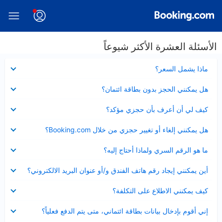
الأسئلة العشرة الأكثر شيوعاً
عرض
ماذا يشمل السعر؟
مصغر
عرض
هل يمكنني الحجز بدون بطاقة ائتمان؟
مصغر
عرض
كيف لي أن أعرف بأن حجزي مؤكد؟
مصغر
عرض
هل يمكنني إلغاء أو تغيير حجزي من خلال Booking.com؟
مصغر
عرض
ما هو الرقم السري ولماذا أحتاج إليه؟
مصغر
عرض
أين يمكنني إيجاد رقم هاتف الفندق و/أو عنوان البريد الالكتروني؟
مصغر
عرض
كيف يمكنني الاطلاع على التكلفة؟
مصغر
عرض
إني أقوم بإدخال بيانات بطاقة ائتماني، متى يتم الدفع فعلياً؟
مصغر