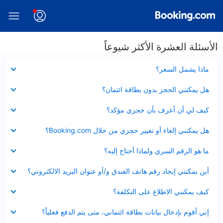
الأسئلة العشرة الأكثر شيوعاً
عرض
ماذا يشمل السعر؟
مصغر
عرض
هل يمكنني الحجز بدون بطاقة ائتمان؟
مصغر
عرض
كيف لي أن أعرف بأن حجزي مؤكد؟
مصغر
عرض
هل يمكنني إلغاء أو تغيير حجزي من خلال Booking.com؟
مصغر
عرض
ما هو الرقم السري ولماذا أحتاج إليه؟
مصغر
عرض
أين يمكنني إيجاد رقم هاتف الفندق و/أو عنوان البريد الالكتروني؟
مصغر
عرض
كيف يمكنني الاطلاع على التكلفة؟
مصغر
عرض
إني أقوم بإدخال بيانات بطاقة ائتماني، متى يتم الدفع فعلياً؟
مصغر