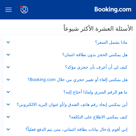
الأسئلة العشرة الأكثر شيوعاً
عرض
ماذا يشمل السعر؟
مصغر
عرض
هل يمكنني الحجز بدون بطاقة ائتمان؟
مصغر
عرض
كيف لي أن أعرف بأن حجزي مؤكد؟
مصغر
عرض
هل يمكنني إلغاء أو تغيير حجزي من خلال Booking.com؟
مصغر
عرض
ما هو الرقم السري ولماذا أحتاج إليه؟
مصغر
عرض
أين يمكنني إيجاد رقم هاتف الفندق و/أو عنوان البريد الالكتروني؟
مصغر
عرض
كيف يمكنني الاطلاع على التكلفة؟
مصغر
عرض
إني أقوم بإدخال بيانات بطاقة ائتماني، متى يتم الدفع فعلياً؟
مصغر