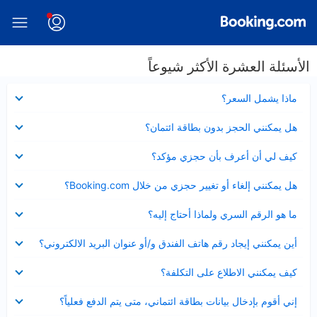
الأسئلة العشرة الأكثر شيوعاً
عرض
ماذا يشمل السعر؟
مصغر
عرض
هل يمكنني الحجز بدون بطاقة ائتمان؟
مصغر
عرض
كيف لي أن أعرف بأن حجزي مؤكد؟
مصغر
عرض
هل يمكنني إلغاء أو تغيير حجزي من خلال Booking.com؟
مصغر
عرض
ما هو الرقم السري ولماذا أحتاج إليه؟
مصغر
عرض
أين يمكنني إيجاد رقم هاتف الفندق و/أو عنوان البريد الالكتروني؟
مصغر
عرض
كيف يمكنني الاطلاع على التكلفة؟
مصغر
عرض
إني أقوم بإدخال بيانات بطاقة ائتماني، متى يتم الدفع فعلياً؟
مصغر