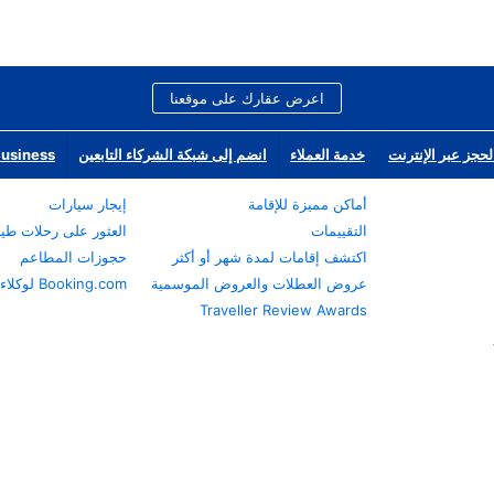
اعرض عقارك على موقعنا
لحجز عبر الإنترنت
خدمة العملاء
انضم إلى شبكة الشركاء التابعين
Business
أماكن مميزة للإقامة
إيجار سيارات
التقييمات
العثور على رحلات طي
اكتشف إقامات لمدة شهر أو أكثر
حجوزات المطاعم
عروض العطلات والعروض الموسمية
Booking.com لوكلاء السفر
Traveller Review Awards