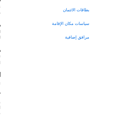
ن
بطاقات الائتمان
ر
سياسات مكان الإقامة
ه
ل
مرافق إضافية
ل
ه
ل
ا
أ
ي
ك
ب
س