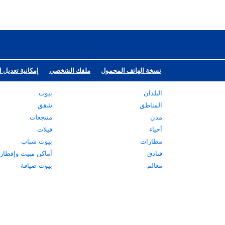
نسخة الهاتف المحمول
ملفك الشخصي
إمكانية تعديل ا
البلدان
بيوت
المناطق
شقق
مدن
منتجعات
أحياء
فيلات
مطارات
بيوت شباب
فنادق
أماكن مبيت وإفطار
معالم
بيوت ضيافة