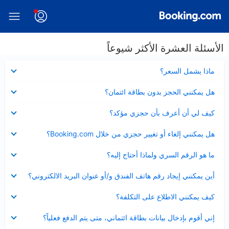
الأسئلة العشرة الأكثر شيوعاً
عرض
ماذا يشمل السعر؟
مصغر
عرض
هل يمكنني الحجز بدون بطاقة ائتمان؟
مصغر
عرض
كيف لي أن أعرف بأن حجزي مؤكد؟
مصغر
عرض
هل يمكنني إلغاء أو تغيير حجزي من خلال Booking.com؟
مصغر
عرض
ما هو الرقم السري ولماذا أحتاج إليه؟
مصغر
عرض
أين يمكنني إيجاد رقم هاتف الفندق و/أو عنوان البريد الالكتروني؟
مصغر
عرض
كيف يمكنني الاطلاع على التكلفة؟
مصغر
عرض
إني أقوم بإدخال بيانات بطاقة ائتماني، متى يتم الدفع فعلياً؟
مصغر