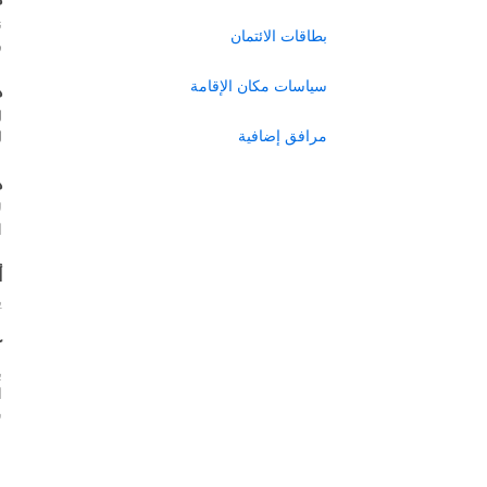
ن
بطاقات الائتمان
ر
سياسات مكان الإقامة
ه
ل
مرافق إضافية
ل
ه
ل
ا
أ
ي
ك
ب
س