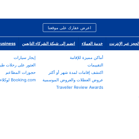
اعرض عقارك على موقعنا
لحجز عبر الإنترنت
خدمة العملاء
انضم إلى شبكة الشركاء التابعين
Business
أماكن مميزة للإقامة
إيجار سيارات
التقييمات
العثور على رحلات طي
اكتشف إقامات لمدة شهر أو أكثر
حجوزات المطاعم
عروض العطلات والعروض الموسمية
Booking.com لوكلاء السفر
Traveller Review Awards