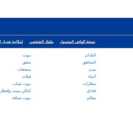
نسخة الهاتف المحمول
ملفك الشخصي
إمكانية تعديل ا
البلدان
بيوت
المناطق
شقق
مدن
منتجعات
أحياء
فيلات
مطارات
بيوت شباب
فنادق
أماكن مبيت وإفطار
معالم
بيوت ضيافة