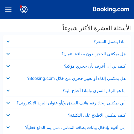
الأسئلة العشرة الأكثر شيوعاً
عرض
ماذا يشمل السعر؟
مصغر
عرض
هل يمكنني الحجز بدون بطاقة ائتمان؟
مصغر
عرض
كيف لي أن أعرف بأن حجزي مؤكد؟
مصغر
عرض
هل يمكنني إلغاء أو تغيير حجزي من خلال Booking.com؟
مصغر
عرض
ما هو الرقم السري ولماذا أحتاج إليه؟
مصغر
عرض
أين يمكنني إيجاد رقم هاتف الفندق و/أو عنوان البريد الالكتروني؟
مصغر
عرض
كيف يمكنني الاطلاع على التكلفة؟
مصغر
عرض
إني أقوم بإدخال بيانات بطاقة ائتماني، متى يتم الدفع فعلياً؟
مصغر