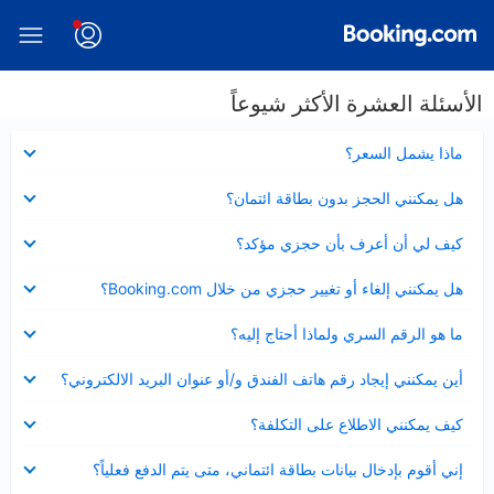
الأسئلة العشرة الأكثر شيوعاً
عرض
ماذا يشمل السعر؟
مصغر
عرض
هل يمكنني الحجز بدون بطاقة ائتمان؟
مصغر
عرض
كيف لي أن أعرف بأن حجزي مؤكد؟
مصغر
عرض
هل يمكنني إلغاء أو تغيير حجزي من خلال Booking.com؟
مصغر
عرض
ما هو الرقم السري ولماذا أحتاج إليه؟
مصغر
عرض
أين يمكنني إيجاد رقم هاتف الفندق و/أو عنوان البريد الالكتروني؟
مصغر
عرض
كيف يمكنني الاطلاع على التكلفة؟
مصغر
عرض
إني أقوم بإدخال بيانات بطاقة ائتماني، متى يتم الدفع فعلياً؟
مصغر