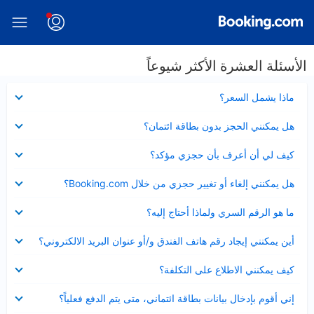
الأسئلة العشرة الأكثر شيوعاً
عرض
ماذا يشمل السعر؟
مصغر
عرض
هل يمكنني الحجز بدون بطاقة ائتمان؟
مصغر
عرض
كيف لي أن أعرف بأن حجزي مؤكد؟
مصغر
عرض
هل يمكنني إلغاء أو تغيير حجزي من خلال Booking.com؟
مصغر
عرض
ما هو الرقم السري ولماذا أحتاج إليه؟
مصغر
عرض
أين يمكنني إيجاد رقم هاتف الفندق و/أو عنوان البريد الالكتروني؟
مصغر
عرض
كيف يمكنني الاطلاع على التكلفة؟
مصغر
عرض
إني أقوم بإدخال بيانات بطاقة ائتماني، متى يتم الدفع فعلياً؟
مصغر