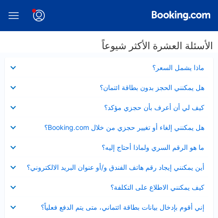
الأسئلة العشرة الأكثر شيوعاً
عرض
ماذا يشمل السعر؟
مصغر
عرض
هل يمكنني الحجز بدون بطاقة ائتمان؟
مصغر
عرض
كيف لي أن أعرف بأن حجزي مؤكد؟
مصغر
عرض
هل يمكنني إلغاء أو تغيير حجزي من خلال Booking.com؟
مصغر
عرض
ما هو الرقم السري ولماذا أحتاج إليه؟
مصغر
عرض
أين يمكنني إيجاد رقم هاتف الفندق و/أو عنوان البريد الالكتروني؟
مصغر
عرض
كيف يمكنني الاطلاع على التكلفة؟
مصغر
عرض
إني أقوم بإدخال بيانات بطاقة ائتماني، متى يتم الدفع فعلياً؟
مصغر