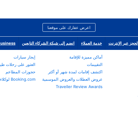
اعرض عقارك على موقعنا
لحجز عبر الإنترنت
خدمة العملاء
انضم إلى شبكة الشركاء التابعين
Business
أماكن مميزة للإقامة
إيجار سيارات
التقييمات
العثور على رحلات طي
اكتشف إقامات لمدة شهر أو أكثر
حجوزات المطاعم
عروض العطلات والعروض الموسمية
Booking.com لوكلاء السفر
Traveller Review Awards