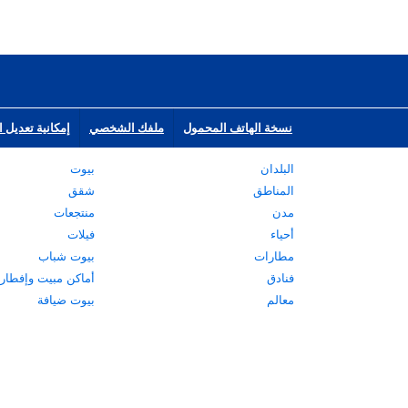
نسخة الهاتف المحمول
ملفك الشخصي
إمكانية تعديل ا
البلدان
بيوت
المناطق
شقق
مدن
منتجعات
أحياء
فيلات
مطارات
بيوت شباب
فنادق
أماكن مبيت وإفطار
معالم
بيوت ضيافة