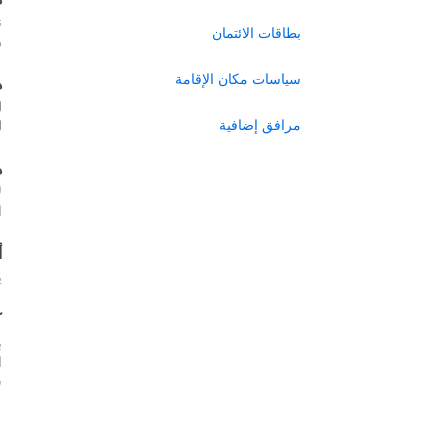
ن
بطاقات الائتمان
ر
سياسات مكان الإقامة
ه
ل
مرافق إضافية
ل
ه
ل
ا
أ
ي
ك
ب
س