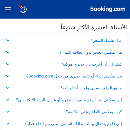
الأسئلة العشرة الأكثر شيوعاً
عرض
ماذا يشمل السعر؟
مصغر
عرض
هل يمكنني الحجز بدون بطاقة ائتمان؟
مصغر
عرض
كيف لي أن أعرف بأن حجزي مؤكد؟
مصغر
عرض
هل يمكنني إلغاء أو تغيير حجزي من خلال Booking.com؟
مصغر
عرض
ما هو الرقم السري ولماذا أحتاج إليه؟
مصغر
عرض
أين يمكنني إيجاد رقم هاتف الفندق و/أو عنوان البريد الالكتروني؟
مصغر
عرض
كيف يمكنني الاطلاع على التكلفة؟
مصغر
عرض
إني أقوم بإدخال بيانات بطاقة ائتماني، متى يتم الدفع فعلياً؟
مصغر