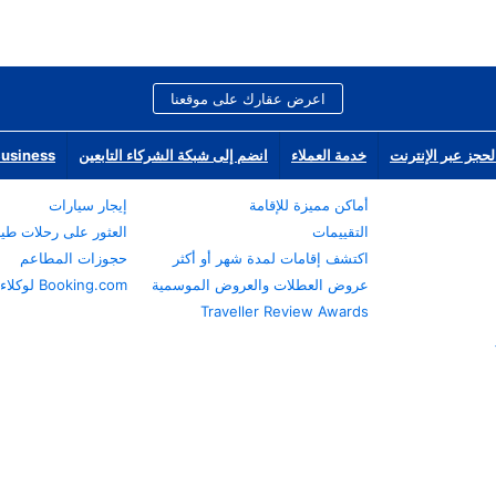
اعرض عقارك على موقعنا
لحجز عبر الإنترنت
خدمة العملاء
انضم إلى شبكة الشركاء التابعين
Business
أماكن مميزة للإقامة
إيجار سيارات
التقييمات
العثور على رحلات طي
اكتشف إقامات لمدة شهر أو أكثر
حجوزات المطاعم
عروض العطلات والعروض الموسمية
Booking.com لوكلاء السفر
Traveller Review Awards