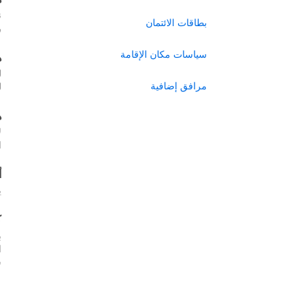
ن
بطاقات الائتمان
ر
سياسات مكان الإقامة
ه
ل
مرافق إضافية
ل
ه
ل
ا
أ
ي
ك
ب
س