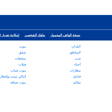
نسخة الهاتف المحمول
ملفك الشخصي
إمكانية تعديل ا
البلدان
بيوت
المناطق
شقق
مدن
منتجعات
أحياء
فيلات
مطارات
بيوت شباب
فنادق
أماكن مبيت وإفطار
معالم
بيوت ضيافة