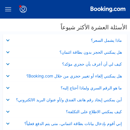
الأسئلة العشرة الأكثر شيوعاً
عرض
ماذا يشمل السعر؟
مصغر
عرض
هل يمكنني الحجز بدون بطاقة ائتمان؟
مصغر
عرض
كيف لي أن أعرف بأن حجزي مؤكد؟
مصغر
عرض
هل يمكنني إلغاء أو تغيير حجزي من خلال Booking.com؟
مصغر
عرض
ما هو الرقم السري ولماذا أحتاج إليه؟
مصغر
عرض
أين يمكنني إيجاد رقم هاتف الفندق و/أو عنوان البريد الالكتروني؟
مصغر
عرض
كيف يمكنني الاطلاع على التكلفة؟
مصغر
عرض
إني أقوم بإدخال بيانات بطاقة ائتماني، متى يتم الدفع فعلياً؟
مصغر