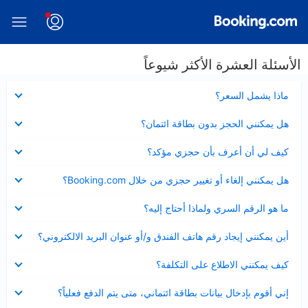
الأسئلة العشرة الأكثر شيوعاً
عرض
ماذا يشمل السعر؟
مصغر
عرض
هل يمكنني الحجز بدون بطاقة ائتمان؟
مصغر
عرض
كيف لي أن أعرف بأن حجزي مؤكد؟
مصغر
عرض
هل يمكنني إلغاء أو تغيير حجزي من خلال Booking.com؟
مصغر
عرض
ما هو الرقم السري ولماذا أحتاج إليه؟
مصغر
عرض
أين يمكنني إيجاد رقم هاتف الفندق و/أو عنوان البريد الالكتروني؟
مصغر
عرض
كيف يمكنني الاطلاع على التكلفة؟
مصغر
عرض
إني أقوم بإدخال بيانات بطاقة ائتماني، متى يتم الدفع فعلياً؟
مصغر