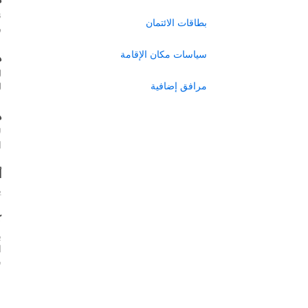
ن
بطاقات الائتمان
ر
سياسات مكان الإقامة
ه
ل
مرافق إضافية
ل
ه
ل
ا
أ
ي
ك
ب
س