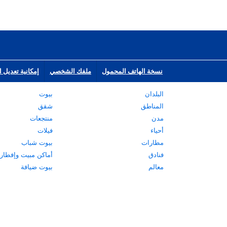
نسخة الهاتف المحمول
ملفك الشخصي
إمكانية تعديل ا
البلدان
بيوت
المناطق
شقق
مدن
منتجعات
أحياء
فيلات
مطارات
بيوت شباب
فنادق
أماكن مبيت وإفطار
معالم
بيوت ضيافة