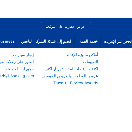
اعرض عقارك على موقعنا
لحجز عبر الإنترنت
خدمة العملاء
انضم إلى شبكة الشركاء التابعين
Business
أماكن مميزة للإقامة
إيجار سيارات
التقييمات
العثور على رحلات طي
اكتشف إقامات لمدة شهر أو أكثر
حجوزات المطاعم
عروض العطلات والعروض الموسمية
Booking.com لوكلاء السفر
Traveller Review Awards