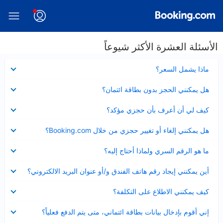
الأسئلة العشرة الأكثر شيوعاً
عرض
ماذا يشمل السعر؟
مصغر
عرض
هل يمكنني الحجز بدون بطاقة ائتمان؟
مصغر
عرض
كيف لي أن أعرف بأن حجزي مؤكد؟
مصغر
عرض
هل يمكنني إلغاء أو تغيير حجزي من خلال Booking.com؟
مصغر
عرض
ما هو الرقم السري ولماذا أحتاج إليه؟
مصغر
عرض
أين يمكنني إيجاد رقم هاتف الفندق و/أو عنوان البريد الالكتروني؟
مصغر
عرض
كيف يمكنني الاطلاع على التكلفة؟
مصغر
عرض
إني أقوم بإدخال بيانات بطاقة ائتماني، متى يتم الدفع فعلياً؟
مصغر