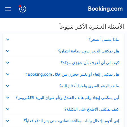
الأسئلة العشرة الأكثر شيوعاً
عرض
ماذا يشمل السعر؟
مصغر
عرض
هل يمكنني الحجز بدون بطاقة ائتمان؟
مصغر
عرض
كيف لي أن أعرف بأن حجزي مؤكد؟
مصغر
عرض
هل يمكنني إلغاء أو تغيير حجزي من خلال Booking.com؟
مصغر
عرض
ما هو الرقم السري ولماذا أحتاج إليه؟
مصغر
عرض
أين يمكنني إيجاد رقم هاتف الفندق و/أو عنوان البريد الالكتروني؟
مصغر
عرض
كيف يمكنني الاطلاع على التكلفة؟
مصغر
عرض
إني أقوم بإدخال بيانات بطاقة ائتماني، متى يتم الدفع فعلياً؟
مصغر