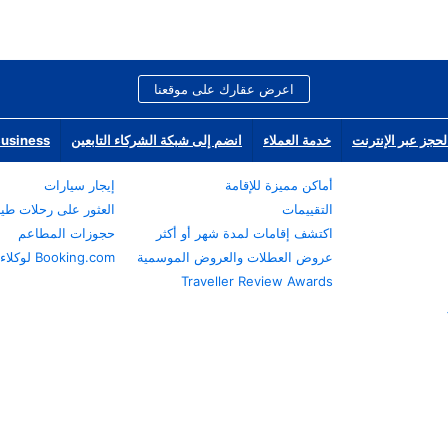
اعرض عقارك على موقعنا
لحجز عبر الإنترنت
خدمة العملاء
انضم إلى شبكة الشركاء التابعين
Business
أماكن مميزة للإقامة
إيجار سيارات
التقييمات
العثور على رحلات طي
اكتشف إقامات لمدة شهر أو أكثر
حجوزات المطاعم
عروض العطلات والعروض الموسمية
Booking.com لوكلاء السفر
Traveller Review Awards