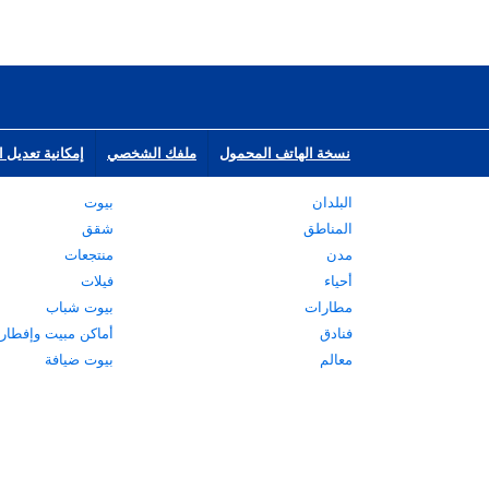
نسخة الهاتف المحمول
ملفك الشخصي
إمكانية تعديل ا
البلدان
بيوت
المناطق
شقق
مدن
منتجعات
أحياء
فيلات
مطارات
بيوت شباب
فنادق
أماكن مبيت وإفطار
معالم
بيوت ضيافة