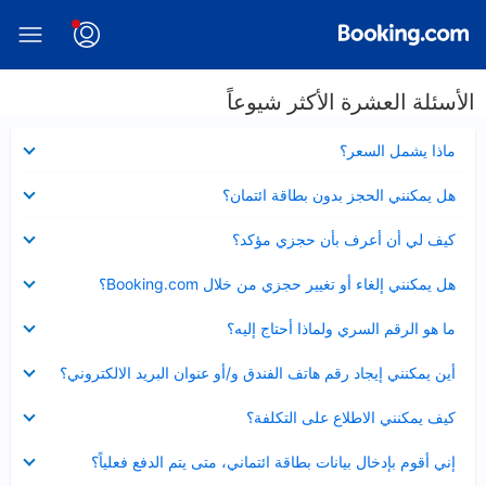
الأسئلة العشرة الأكثر شيوعاً
عرض
ماذا يشمل السعر؟
مصغر
عرض
هل يمكنني الحجز بدون بطاقة ائتمان؟
مصغر
عرض
كيف لي أن أعرف بأن حجزي مؤكد؟
مصغر
عرض
هل يمكنني إلغاء أو تغيير حجزي من خلال Booking.com؟
مصغر
عرض
ما هو الرقم السري ولماذا أحتاج إليه؟
مصغر
عرض
أين يمكنني إيجاد رقم هاتف الفندق و/أو عنوان البريد الالكتروني؟
مصغر
عرض
كيف يمكنني الاطلاع على التكلفة؟
مصغر
عرض
إني أقوم بإدخال بيانات بطاقة ائتماني، متى يتم الدفع فعلياً؟
مصغر