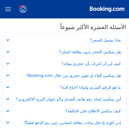
الأسئلة العشرة الأكثر شيوعاً
عرض
ماذا يشمل السعر؟
مصغر
عرض
هل يمكنني الحجز بدون بطاقة ائتمان؟
مصغر
عرض
كيف لي أن أعرف بأن حجزي مؤكد؟
مصغر
عرض
هل يمكنني إلغاء أو تغيير حجزي من خلال Booking.com؟
مصغر
عرض
ما هو الرقم السري ولماذا أحتاج إليه؟
مصغر
عرض
أين يمكنني إيجاد رقم هاتف الفندق و/أو عنوان البريد الالكتروني؟
مصغر
عرض
كيف يمكنني الاطلاع على التكلفة؟
مصغر
عرض
إني أقوم بإدخال بيانات بطاقة ائتماني، متى يتم الدفع فعلياً؟
مصغر