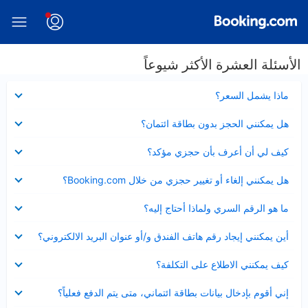
الأسئلة العشرة الأكثر شيوعاً
عرض
ماذا يشمل السعر؟
مصغر
عرض
هل يمكنني الحجز بدون بطاقة ائتمان؟
مصغر
عرض
كيف لي أن أعرف بأن حجزي مؤكد؟
مصغر
عرض
هل يمكنني إلغاء أو تغيير حجزي من خلال Booking.com؟
مصغر
عرض
ما هو الرقم السري ولماذا أحتاج إليه؟
مصغر
عرض
أين يمكنني إيجاد رقم هاتف الفندق و/أو عنوان البريد الالكتروني؟
مصغر
عرض
كيف يمكنني الاطلاع على التكلفة؟
مصغر
عرض
إني أقوم بإدخال بيانات بطاقة ائتماني، متى يتم الدفع فعلياً؟
مصغر