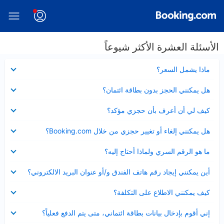
الأسئلة العشرة الأكثر شيوعاً
عرض
ماذا يشمل السعر؟
مصغر
عرض
هل يمكنني الحجز بدون بطاقة ائتمان؟
مصغر
عرض
كيف لي أن أعرف بأن حجزي مؤكد؟
مصغر
عرض
هل يمكنني إلغاء أو تغيير حجزي من خلال Booking.com؟
مصغر
عرض
ما هو الرقم السري ولماذا أحتاج إليه؟
مصغر
عرض
أين يمكنني إيجاد رقم هاتف الفندق و/أو عنوان البريد الالكتروني؟
مصغر
عرض
كيف يمكنني الاطلاع على التكلفة؟
مصغر
عرض
إني أقوم بإدخال بيانات بطاقة ائتماني، متى يتم الدفع فعلياً؟
مصغر