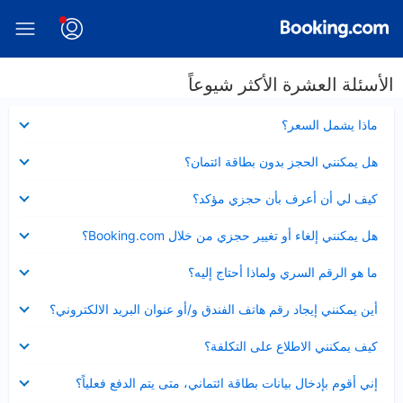
الأسئلة العشرة الأكثر شيوعاً
عرض
ماذا يشمل السعر؟
مصغر
عرض
هل يمكنني الحجز بدون بطاقة ائتمان؟
مصغر
عرض
كيف لي أن أعرف بأن حجزي مؤكد؟
مصغر
عرض
هل يمكنني إلغاء أو تغيير حجزي من خلال Booking.com؟
مصغر
عرض
ما هو الرقم السري ولماذا أحتاج إليه؟
مصغر
عرض
أين يمكنني إيجاد رقم هاتف الفندق و/أو عنوان البريد الالكتروني؟
مصغر
عرض
كيف يمكنني الاطلاع على التكلفة؟
مصغر
عرض
إني أقوم بإدخال بيانات بطاقة ائتماني، متى يتم الدفع فعلياً؟
مصغر