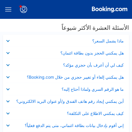
الأسئلة العشرة الأكثر شيوعاً
عرض
ماذا يشمل السعر؟
مصغر
عرض
هل يمكنني الحجز بدون بطاقة ائتمان؟
مصغر
عرض
كيف لي أن أعرف بأن حجزي مؤكد؟
مصغر
عرض
هل يمكنني إلغاء أو تغيير حجزي من خلال Booking.com؟
مصغر
عرض
ما هو الرقم السري ولماذا أحتاج إليه؟
مصغر
عرض
أين يمكنني إيجاد رقم هاتف الفندق و/أو عنوان البريد الالكتروني؟
مصغر
عرض
كيف يمكنني الاطلاع على التكلفة؟
مصغر
عرض
إني أقوم بإدخال بيانات بطاقة ائتماني، متى يتم الدفع فعلياً؟
مصغر